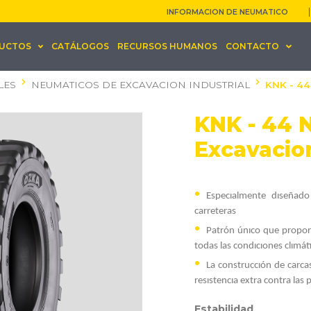
INFORMACION DE NEUMATICO
UCTOS
CATÁLOGOS
RECURSOS HUMANOS
CONTACTO
LES
NEUMATICOS DE EXCAVACION INDUSTRIAL
KNK - 4
KNK - 44 
Excavacion
Especıalmente dıseñado
carreteras
Patrón únıco que propor
todas las condıcıones clımát
La construccıón de carca
resıstencıa extra contra las 
Estabilidad