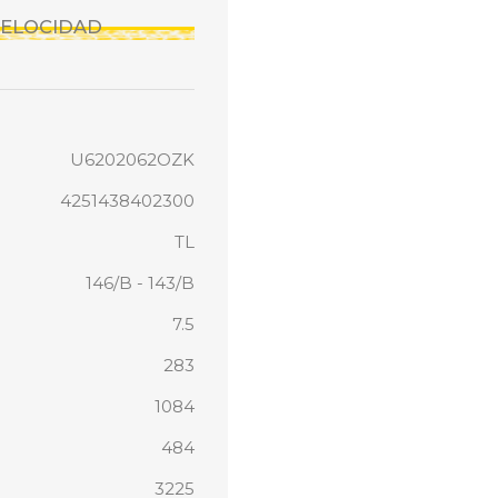
 VELOCIDAD
U6202062OZK
4251438402300
TL
146/B - 143/B
7.5
283
1084
484
3225