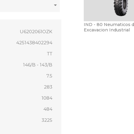
IND - 80 Neumaticos 
Excavacion Industrial
U6202061OZK
4251438402294
TT
146/B - 143/B
7.5
283
1084
484
3225