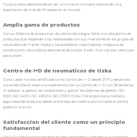
Turquia, esta adelantando en ser una marca mundial realizando una
exportacion de mas de 90 paises en el mundo.
Amplia gama de productos
Con su Sistema de produccion de ultima tecnologia, tiene una alta gama de
productos que responde a las necesidades con sus inversiones en los grupos de
neumatico de Tractor Radial y Levantadores, cosechadores, maquina de
construccion, neumaticos delanteras de tractor, trailer, Pick-Up-Van, vehiculos
para jardin.
Centro de I+D de neumaticos de Ozka
Özka Lastik ha sido certificado como Centro de I + D desde 2017 y desarrolla
sus productos en base a su experiencia con su Centro de I + D con 36 personas.
Al adoptar la gestión de calidad total y aplicar los sistemas de gestión ISO
9001, ISO 14001, ISO 45001 e ISO 27001, Özka Tire proporciona calidad y
seguridad del producto desde la entrada de materia prima hasta el control
posterior al envío.
Satisfaccion del cliente como un principio
fundamental
Ozka Caucho; con neumáticos fuertes, confiables y robustos que cumplen