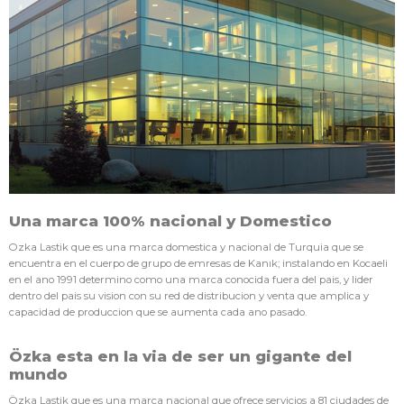
Una marca 100% nacional y Domestico
Ozka Lastik que es una marca domestica y nacional de Turquia que se
encuentra en el cuerpo de grupo de emresas de Kanık; instalando en Kocaeli
en el ano 1991 determino como una marca conocida fuera del pais, y lider
dentro del pais su vision con su red de distribucion y venta que amplica y
capacidad de produccion que se aumenta cada ano pasado.
Özka esta en la via de ser un gigante del
mundo
Özka Lastik que es una marca nacional que ofrece servicios a 81 ciudades de