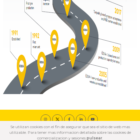
Se utilizan cookies con el fin de asegurar que sea el sitio de web mas
© 2020 ÖZKA Todos los derechos reservados
utilizable. Para tener mas informacion detallada sobre las cookies de
POLÍTICA DE COOKIES
POLÍTICA DE PRIVACIDAD
TÉRMINOS DE USO
comercializacion y sesiones
pulsear
.