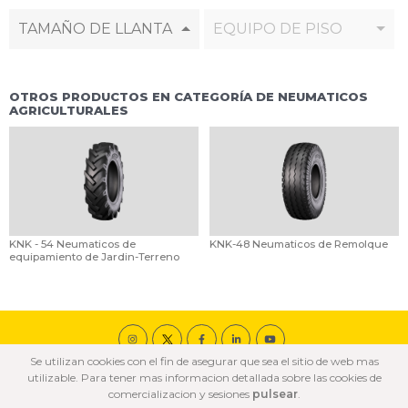
TAMAÑO DE LLANTA
EQUIPO DE PISO
OTROS PRODUCTOS EN CATEGORÍA DE NEUMATICOS
AGRICULTURALES
KNK - 54 Neumaticos de
KNK-48 Neumaticos de Remolque
equipamiento de Jardin-Terreno
Se utilizan cookies con el fin de asegurar que sea el sitio de web mas
© 2020 ÖZKA Todos los derechos reservados
utilizable. Para tener mas informacion detallada sobre las cookies de
POLÍTICA DE COOKIES
POLÍTICA DE PRIVACIDAD
TÉRMINOS DE USO
comercializacion y sesiones
pulsear
.